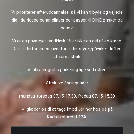
Vi prioriterer efteruddannelse, så vi kan tilbyde og vejlede
dig i de rigtige behandlinger der passer til DINE ønsker og
behov.
Vi er en privatejet tandklinik. Vi er ikke en del af en kæde.
Der er derfor ingen investorer der styrer/påvirker driften
af vores klinik.
Vi tilbyder gratis parkering lige ved døren
Atraktive åbningstider
mandag-torsdag 07.15-17.30, fredag 07.15-15.30
Vi glæder os til at tage imod Jer her hos os på
Rådhusstrædet 12A.