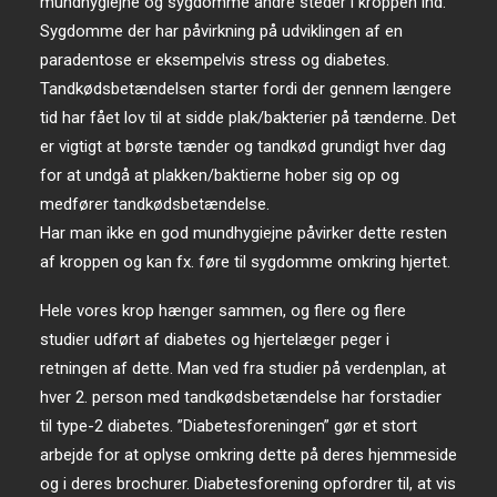
mundhygiejne og sygdomme andre steder i kroppen ind.
Sygdomme der har påvirkning på udviklingen af en
paradentose er eksempelvis stress og diabetes.
Tandkødsbetændelsen starter fordi der gennem længere
tid har fået lov til at sidde plak/bakterier på tænderne. Det
er vigtigt at børste tænder og tandkød grundigt hver dag
for at undgå at plakken/baktierne hober sig op og
medfører tandkødsbetændelse.
Har man ikke en god mundhygiejne påvirker dette resten
af kroppen og kan fx. føre til sygdomme omkring hjertet.
Hele vores krop hænger sammen, og flere og flere
studier udført af diabetes og hjertelæger peger i
retningen af dette. Man ved fra studier på verdenplan, at
hver 2. person med tandkødsbetændelse har forstadier
til type-2 diabetes. ”Diabetesforeningen” gør et stort
arbejde for at oplyse omkring dette på deres hjemmeside
og i deres brochurer. Diabetesforening opfordrer til, at vis