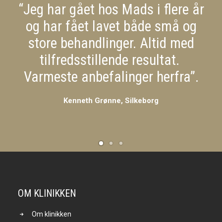
“Jeg har gået hos Mads i flere år
og har fået lavet både små og
store behandlinger. Altid med
tilfredsstillende resultat.
Varmeste anbefalinger herfra”.
Kenneth Grønne, Silkeborg
OM KLINIKKEN
Om klinikken