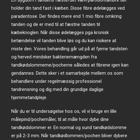
En sygdom i tandens fæste/det væv/parodontalfibre der
holder din tand fast i kæben. Disse fibre ødelægges ved
paradentose. Der findes mere end 1 mio fibre omkring
tanden og de er med til at fæstne tanden til
kæbeknoglen. Når disse ødelægges pga kronisk
betændelse vil tanden blive løs og du kan risikere at
miste den. Vores behandling går ud på at fjerne tandsten
og herved mindsker bakteriemængden fra
tandkødslommerne/pocherne således at fibrene igen kan
gendannes. Dette sker i et samarbejde mellem os som
behandlere under regelmæssig professionel
tandrensning og dig med din grundige daglige
hjemmetandpleje.
Når du er til undersøgelse hos os, vil vi bruge en lille
målepind/pochemåler, til at måle hvor dybe dine
tandkødslommer er. En normal og sund tandkødslomme
er på 2-3 mm. Når tandkødlommen/pochen bliver dybere