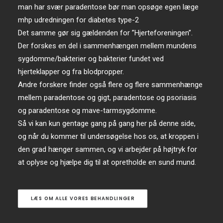
man har svær paradentose bør man opsøge egen læge
mhp udredningen for diabetes type-2
Det samme gør sig gældenden for ”Hjerteforeningen”.
Der forskes en del i sammenhængen mellem mundens
sygdomme/bakterier og bakterier fundet ved
hjerteklapper og fra blodpropper.
Andre forskere finder også flere og flere sammenhænge
mellem paradentose og gigt, paradentose og psoriasis
og paradentose og mave-tarmsygdomme.
Så vi kan kun gentage gang på gang her på denne side,
og når du kommer til undersøgelse hos os, at kroppen i
den grad hænger sammen, og vi arbejder på højtryk for
at oplyse og hjælpe dig til at opretholde en sund mund.
LÆS OM ALLE VORES BEHANDLINGER