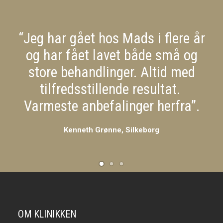
“Jeg har gået hos Mads i flere år
og har fået lavet både små og
store behandlinger. Altid med
tilfredsstillende resultat.
Varmeste anbefalinger herfra”.
Kenneth Grønne, Silkeborg
OM KLINIKKEN