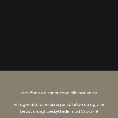
Vi er åbne og tager imod alle patienter.
Vi tager alle forholdsregler så både du og vi er
bedst muligt beskyttede mod Covid-19